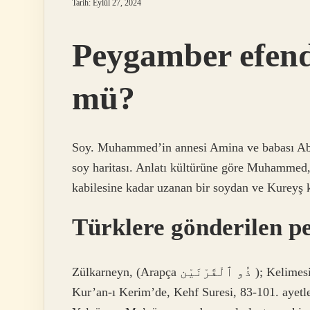
Tarih: Eylül 27, 2024
Peygamber efend
mü?
Soy. Muhammed’in annesi Amina ve babası Abdu
soy haritası. Anlatı kültürüne göre Muhammed
kabilesine kadar uzanan bir soydan ve Kureyş 
Türklere gönderilen 
Zülkarneyn, (Arapça ذُو ٱلْقَرْنَيْن ); Kelimesi kelimesine tercüme edilecek olursa, İki Boynuzlu,
Kur’an-ı Kerim’de, Kehf Suresi, 83-101. ayetler