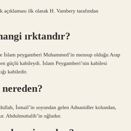
 açıklaması ilk olarak H. Vambery tarafından
angi ırktandır?
en güçlü kabileydi. İslam Peygamberi’nin kabilesi
ğı kabiledir.
 nereden?
dullah, İsmail’in soyundan gelen Adnanidler kolundan,
r. Abdulmuttalib’in oğludur.