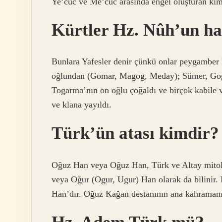
Ye’cüc ve Me’cüc arasında engel oluşturan kims
Kürtler Hz. Nûh’un h
Bunlara Yafesler denir çünkü onlar peygamber 
oğlundan (Gomar, Magog, Meday); Sümer, Gog
Togarma’nın on oğlu çoğaldı ve birçok kabile 
ve klana yayıldı.
Türk’ün atası kimdir?
Oğuz Han veya Oğuz Han, Türk ve Altay mitolo
veya Oğur (Ogur, Ugur) Han olarak da bilinir
Han’dır. Oğuz Kağan destanının ana kahramanı