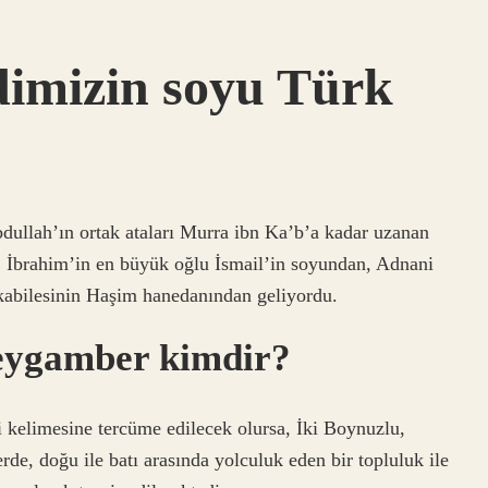
imizin soyu Türk
llah’ın ortak ataları Murra ibn Ka’b’a kadar uzanan
, İbrahim’in en büyük oğlu İsmail’in soyundan, Adnani
kabilesinin Haşim hanedanından geliyordu.
peygamber kimdir?
de, doğu ile batı arasında yolculuk eden bir topluluk ile