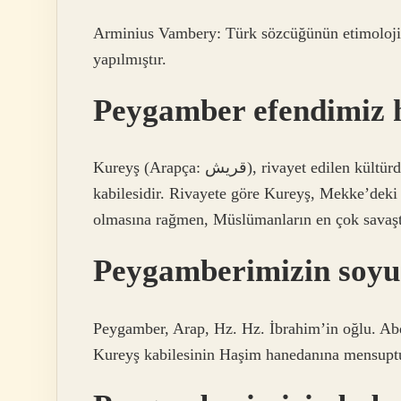
Arminius Vambery: Türk sözcüğünün etimolojik
yapılmıştır.
Peygamber efendimiz h
Kureyş (Arapça: قريش), rivayet edilen kültürde İslam peygamberi Muhammed’in mensup olduğu Arap
kabilesidir. Rivayete göre Kureyş, Mekke’deki 
olmasına rağmen, Müslümanların en çok savaştı
Peygamberimizin soyu
Peygamber, Arap, Hz. Hz. İbrahim’in oğlu. Ab
Kureyş kabilesinin Haşim hanedanına mensuptu