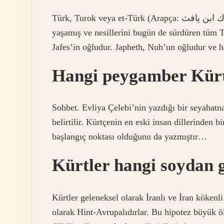
Türk, Turok veya et-Türk (Arapça: الترك ابن يافث), Türk ve Arap mitolojisine göre, tarihsel olarak
yaşamış ve nesillerini bugün de sürdüren tüm Tü
Jafes’in oğludur. Japheth, Nuh’un oğludur ve 
Hangi peygamber Kürt
Sohbet. Evliya Çelebi’nin yazdığı bir seyaha
belirtilir. Kürtçenin en eski insan dillerinden b
başlangıç ​​noktası olduğunu da yazmıştır…
Kürtler hangi soydan g
Kürtler geleneksel olarak İranlı ve İran kökenli o
olarak Hint-Avrupalıdırlar. Bu hipotez büyük ö