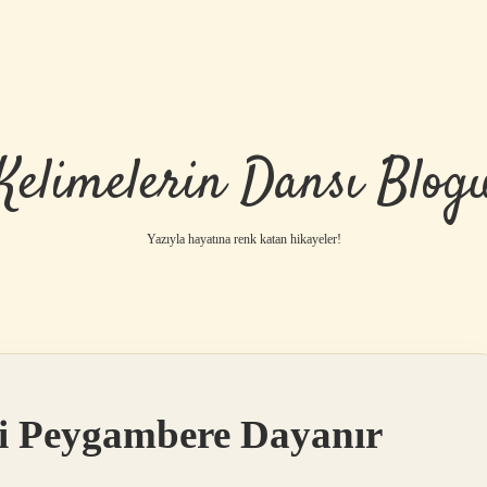
Kelimelerin Dansı Blog
Yazıyla hayatına renk katan hikayeler!
i Peygambere Dayanır