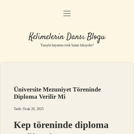
menüyü
Anasayfa
aç
Gizlilik Politikası
Kelimelerin Dansı Blogu
Yasal Uyarı
Yazıyla hayatına renk katan hikayeler!
Hakkımızda
Üniversite Mezuniyet Töreninde
Diploma Verilir Mi
Tarih: Ocak 26, 2025
Kep töreninde diploma