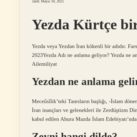
Tarih: Mayıs 10, 2025
Yezda Kürtçe bir
Yezda veya Yezdan İran kökenli bir adıdır. Far
2023Yezda Adı ne anlama geliyor? Yezda ne an
Ailemiliyat
Yezdan ne anlama geli
Meceûsîlik’teki Tanrıların başlığı, -İslam döne
İran inançları ve gelenekleri ile Zerdüştizm Di
kabul edilen Ahura Mazda İslam Edebiyatı’nda
Zeyni hangi dilde?