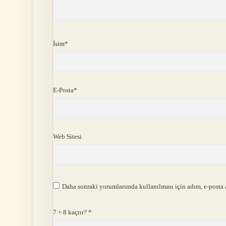
İsim*
E-Posta*
Web Sitesi
Daha sonraki yorumlarımda kullanılması için adım, e-posta a
7 + 8 kaçtır?
*