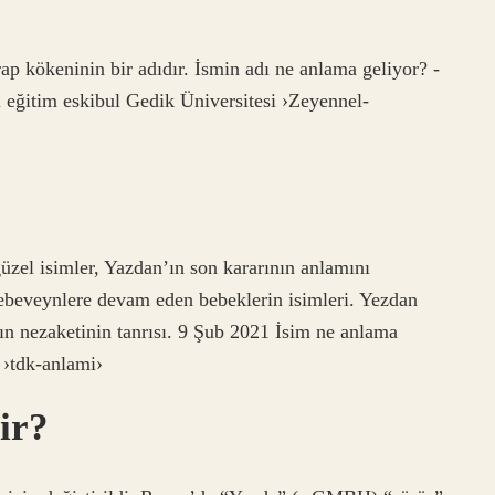
ap kökeninin bir adıdır. İsmin adı ne anlama geliyor? -
lı eğitim eskibul Gedik Üniversitesi ›Zeyennel-
güzel isimler, Yazdan’ın son kararının anlamını
ebeveynlere devam eden bebeklerin isimleri. Yezdan
’ın nezaketinin tanrısı. 9 Şub 2021 İsim ne anlama
 ›tdk-anlami›
ir?