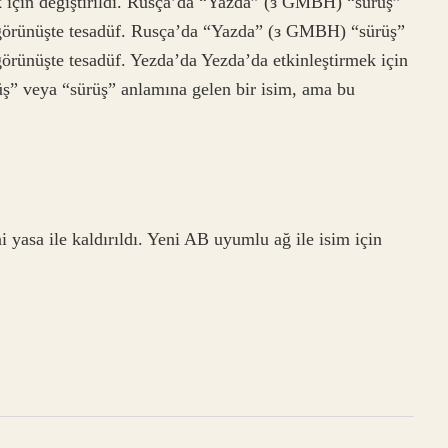
k için değiştirildi. Rusça’da “Yazda” (з GMBH) “sürüş”
 görünüşte tesadüf. Rusça’da “Yazda” (з GMBH) “sürüş”
örünüşte tesadüf. Yezda’da Yezda’da etkinleştirmek için
ş” veya “sürüş” anlamına gelen bir isim, ama bu
 yasa ile kaldırıldı. Yeni AB uyumlu ağ ile isim için