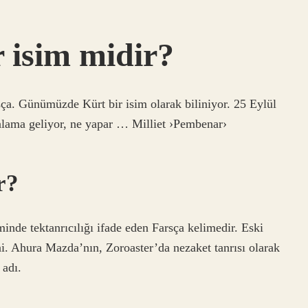
 isim midir?
sça. Günümüzde Kürt bir isim olarak biliniyor. 25 Eylül
lama geliyor, ne yapar … Milliet ›Pembenar›
r?
minde tektanrıcılığı ifade eden Farsça kelimedir. Eski
ni. Ahura Mazda’nın, Zoroaster’da nezaket tanrısı olarak
 adı.