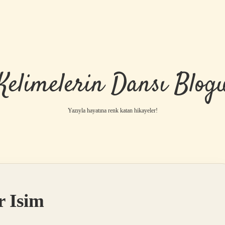
Kelimelerin Dansı Blog
Yazıyla hayatına renk katan hikayeler!
r Isim