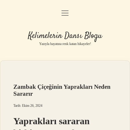
menüyü
Anasayfa
aç
Gizlilik Politikası
Kelimelerin Dansı Blogu
Yasal Uyarı
Yazıyla hayatına renk katan hikayeler!
Hakkımızda
Zambak Çiçeğinin Yaprakları Neden
Sararır
Tarih: Ekim 26, 2024
Yaprakları sararan