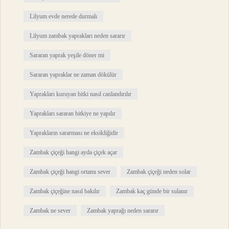
Lilyum evde nerede durmalı
Lilyum zambak yaprakları neden sararır
Sararan yaprak yeşile döner mi
Sararan yapraklar ne zaman dökülür
Yaprakları kuruyan bitki nasıl canlandırılır
Yaprakları sararan bitkiye ne yapılır
Yaprakların sararması ne eksikliğidir
Zambak çiçeği hangi ayda çiçek açar
Zambak çiçeği hangi ortamı sever
Zambak çiçeği neden solar
Zambak çiçeğine nasıl bakılır
Zambak kaç günde bir sulanır
Zambak ne sever
Zambak yaprağı neden sararır