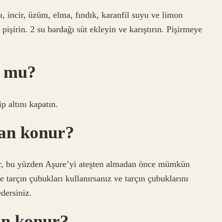
ı, incir, üzüm, elma, fındık, karanfil suyu ve limon
şirin. 2 su bardağı süt ekleyin ve karıştırın. Pişirmeye
r mu?
 altını kapatın.
man konur?
rdur, bu yüzden Aşure’yi ateşten almadan önce mümkün
e tarçın çubukları kullanırsanız ve tarçın çubuklarını
edersiniz.
an konur?