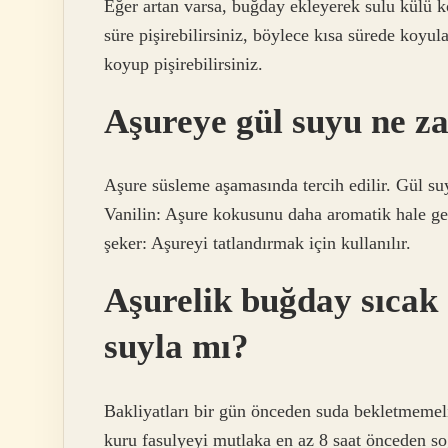
Eğer artan varsa, buğday ekleyerek sulu külü koy
süre pişirebilirsiniz, böylece kısa sürede koyul
koyup pişirebilirsiniz.
Aşureye gül suyu ne 
Aşure süsleme aşamasında tercih edilir. Gül suy
Vanilin: Aşure kokusunu daha aromatik hale geti
şeker: Aşureyi tatlandırmak için kullanılır.
Aşurelik buğday sıcak s
suyla mı?
Bakliyatları bir gün önceden suda bekletmemel
kuru fasulyeyi mutlaka en az 8 saat önceden so