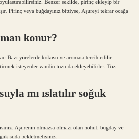
ulaştırabilirsiniz. Benzer şekilde, pirinç ekleyip bir
aşır. Pirinç veya buğdayınız bittiyse, Aşureyi tekrar ocağa
zaman konur?
u: Bazı yörelerde kokusu ve aroması tercih edilir.
rmek isteyenler vanilin tozu da ekleyebilirler. Toz
uyla mı ıslatılır soğuk
isiniz. Aşurenin olmazsa olmazı olan nohut, buğday ve
ğuk suda bekletmelisiniz.