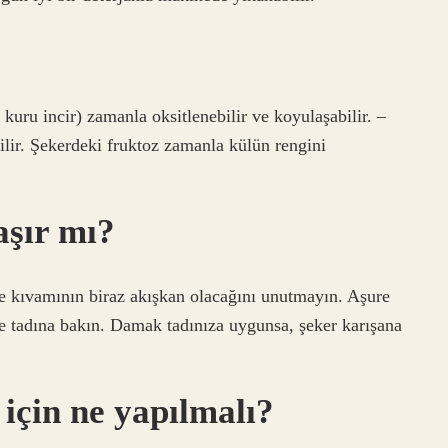
uru incir) zamanla oksitlenebilir ve koyulaşabilir. –
lir. Şekerdeki fruktoz zamanla külün rengini
aşır mı?
e kıvamının biraz akışkan olacağını unutmayın. Aşure
ve tadına bakın. Damak tadınıza uygunsa, şeker karışana
için ne yapılmalı?