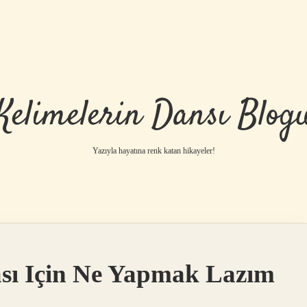
Kelimelerin Dansı Blog
Yazıyla hayatına renk katan hikayeler!
sı Için Ne Yapmak Lazım