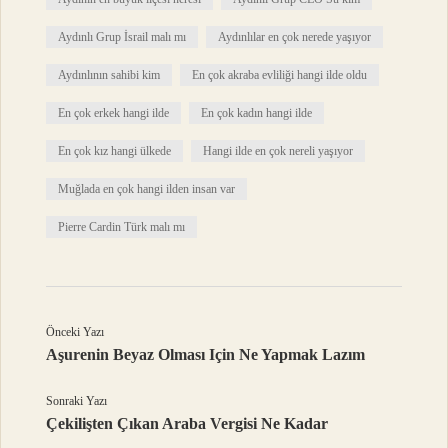
Aydınlı Grup İsrail malı mı
Aydınlılar en çok nerede yaşıyor
Aydınlının sahibi kim
En çok akraba evliliği hangi ilde oldu
En çok erkek hangi ilde
En çok kadın hangi ilde
En çok kız hangi ülkede
Hangi ilde en çok nereli yaşıyor
Muğlada en çok hangi ilden insan var
Pierre Cardin Türk malı mı
Önceki Yazı
Aşurenin Beyaz Olması Için Ne Yapmak Lazım
Sonraki Yazı
Çekilişten Çıkan Araba Vergisi Ne Kadar